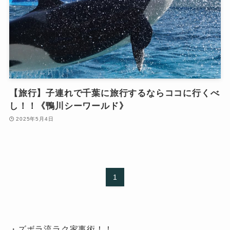
【旅行】子連れで千葉に旅行するならココに行くべ
し！！《鴨川シーワールド》
2025年5月4日
1
・ズボラ流ラク家事術！！