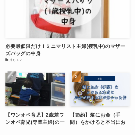
必要最低限だけ！ミニマリスト主婦(授乳中)のマザー
ズバッグの中身
持ちモノ
【ワンオペ育児】2歳差ワ
【節約】髪にお金（手
ンオペ育児(専業主婦)の一
間）をかけると本当にお
日のタイムスケジュー
金が貯まる事が分かった