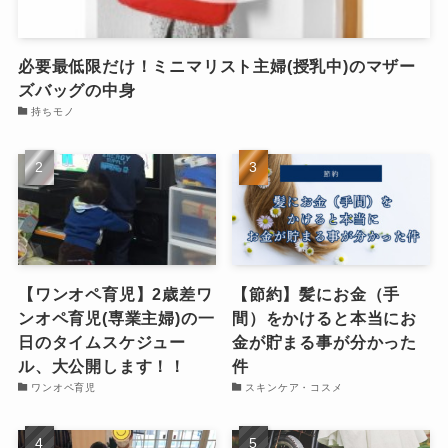
必要最低限だけ！ミニマリスト主婦(授乳中)のマザー
ズバッグの中身
持ちモノ
【ワンオペ育児】2歳差ワ
【節約】髪にお金（手
ンオペ育児(専業主婦)の一
間）をかけると本当にお
日のタイムスケジュー
金が貯まる事が分かった
ル、大公開します！！
件
ワンオペ育児
スキンケア・コスメ