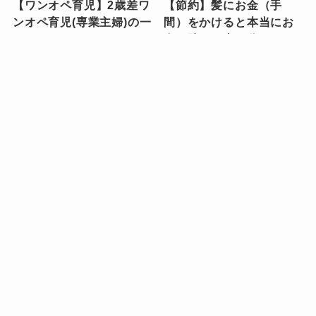
【ワンオペ育児】2歳差ワ
【節約】髪にお金（手
ンオペ育児(専業主婦)の一
間）をかけると本当にお
日のタイムスケジュー
金が貯まる事が分かった
ル、大公開します！！
件
ワンオペ育児
スキンケア・コスメ
【持ち物リスト】子連れ
【私服の制服化】ミニマ
で葬儀に参列する際の持
リスト主婦が5パターンの
ち物（子どもの服装画像
コーデを着回す理由を全
あり）
部話します
持ちモノ
ミニマリスト