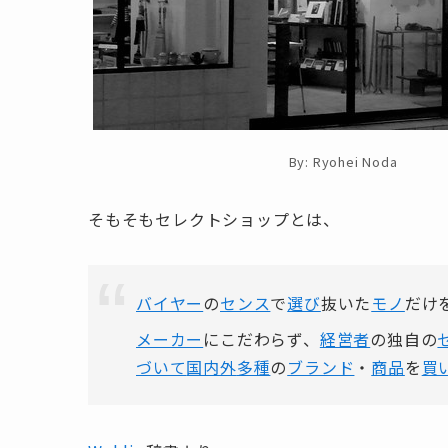
By: Ryohei Noda
そもそもセレクトショップとは、
バイヤー
の
センス
で
選び
抜いた
モノ
だけ
メーカー
にこだわらず、
経営者
の独自の
づいて
国内外
多種
の
ブランド
・
商品
を
買