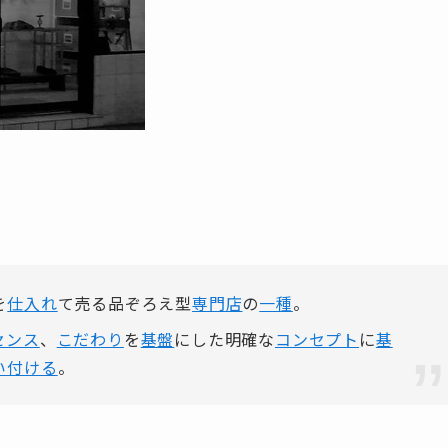
を
仕入れ
て売る品ぞろえ型
専門店
の
一種
。
センス
、
こだわり
を
基盤
にした明確な
コンセプト
に
基
い付ける
。