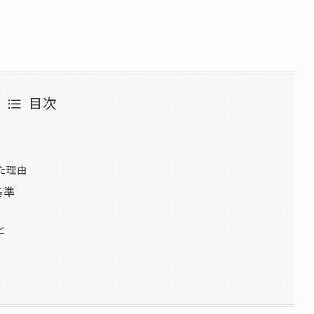
目次
た理由
基準
と