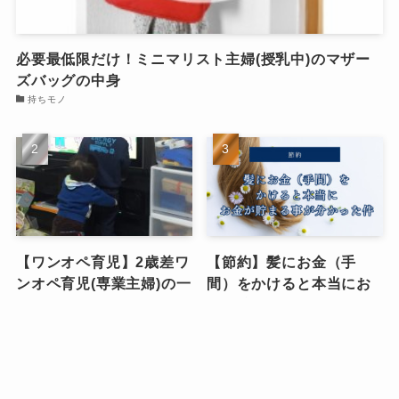
必要最低限だけ！ミニマリスト主婦(授乳中)のマザー
ズバッグの中身
持ちモノ
【ワンオペ育児】2歳差ワ
【節約】髪にお金（手
ンオペ育児(専業主婦)の一
間）をかけると本当にお
日のタイムスケジュー
金が貯まる事が分かった
ル、大公開します！！
件
ワンオペ育児
スキンケア・コスメ