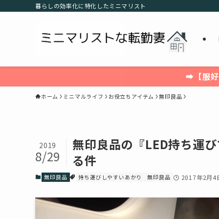
暮らしの効率化に特化したミニマリスト
➡【服好
ホーム
ミニマルライフ
お役立ちアイテム
無印良品
無印良品の『LED持ち運
2019
8/29
る件
無印良品
持ち運びしやすいあかり
無印良品
2017年2月4