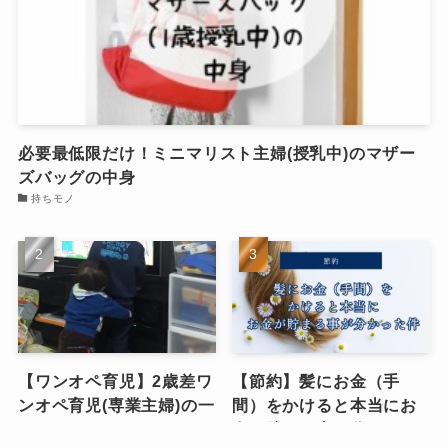
必要最低限だけ！ミニマリスト主婦(授乳中)のマザー
ズバッグの中身
持ちモノ
【ワンオペ育児】2歳差ワ
【節約】髪にお金（手
ンオペ育児(専業主婦)の一
間）をかけると本当にお
日のタイムスケジュー
金が貯まる事が分かった