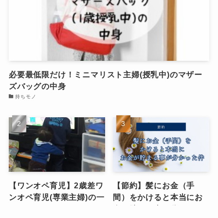
必要最低限だけ！ミニマリスト主婦(授乳中)のマザー
ズバッグの中身
持ちモノ
【ワンオペ育児】2歳差ワ
【節約】髪にお金（手
ンオペ育児(専業主婦)の一
間）をかけると本当にお
日のタイムスケジュー
金が貯まる事が分かった