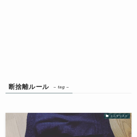
断捨離ルール
– tag –
ミニマリスト