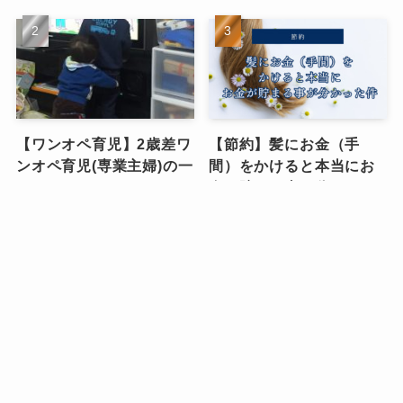
【ワンオペ育児】2歳差ワ
【節約】髪にお金（手
ンオペ育児(専業主婦)の一
間）をかけると本当にお
日のタイムスケジュー
金が貯まる事が分かった
ル、大公開します！！
件
ワンオペ育児
スキンケア・コスメ
【持ち物リスト】子連れ
【私服の制服化】ミニマ