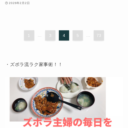
2026年2月2日
1
...
3
4
5
...
73
・ズボラ流ラク家事術！！