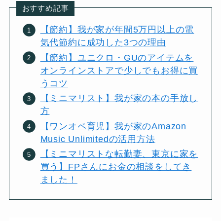
おすすめ記事
【節約】我が家が年間5万円以上の電
気代節約に成功した3つの理由
【節約】ユニクロ・GUのアイテムを
オンラインストアで少しでもお得に買
うコツ
【ミニマリスト】我が家の本の手放し
方
【ワンオペ育児】我が家のAmazon
Music Unlimitedの活用方法
【ミニマリストな転勤妻、東京に家を
買う】FPさんにお金の相談をしてき
ました！