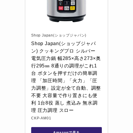
Shop Japan(ショップジャパン)
Shop Japan(ショップジャパ
ン) クッキングプロ シルバー 
電気圧力鍋 幅285×高さ273×奥
行295㎜ 8通りの調理がこれ1
台 ボタンを押すだけの簡単調
理 「加圧時間」「火力」「圧
力調整」設定が全て自動、調整
不要 大容量で作り置きにも便
利 1台8役 蒸し 煮込み 無水調
理 圧力調理 スロー
CKP-AM01
Amazonで見る