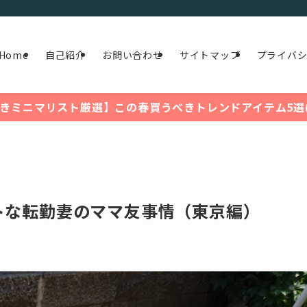
Home
自己紹介
お問い合わせ
サイトマップ
プライバ
きミニマリスト厳選】この春買うべきトレンドアイテム5選(2
ストな転勤妻のママ友事情（東京編）