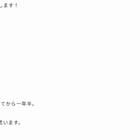
します！
来てから一年半。
思います。