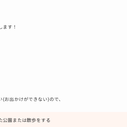
します！
(お出かけができない)ので、
た公園または散歩をする