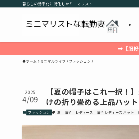
暮らしの効率化に特化したミニマリスト
➡【服好
ホーム
ミニマルライフ
ファッション
【夏の帽子はこれ一択！】
2025
4/09
けの折り畳める上品ハット
ファッション
夏 帽子 レディース
帽子 レディース ハット