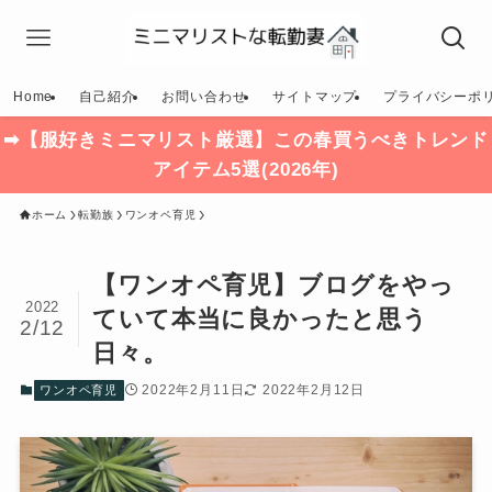
Home
自己紹介
お問い合わせ
サイトマップ
プライバシーポ
➡【服好きミニマリスト厳選】この春買うべきトレンド
アイテム5選(2026年)
ホーム
転勤族
ワンオペ育児
【ワンオペ育児】ブログをやっ
2022
ていて本当に良かったと思う
2/12
日々。
2022年2月11日
2022年2月12日
ワンオペ育児