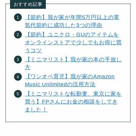
おすすめ記事
【節約】我が家が年間5万円以上の電
気代節約に成功した3つの理由
【節約】ユニクロ・GUのアイテムを
オンラインストアで少しでもお得に買
うコツ
【ミニマリスト】我が家の本の手放し
方
【ワンオペ育児】我が家のAmazon
Music Unlimitedの活用方法
【ミニマリストな転勤妻、東京に家を
買う】FPさんにお金の相談をしてき
ました！