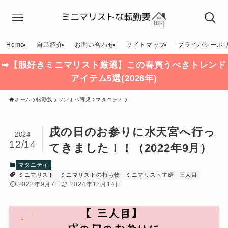
Home
自己紹介
お問い合わせ
サイトマップ
プライバシーポ
➡【服好きミニマリスト厳選】この春買うべきトレンド
アイテム5選(2026年)
ホーム
転勤族
ワンオペ育児
マタニティ
戌の日のお参りに水天宮へ行っ
2024
12/14
てきました！！（2022年9月）
マタニティ
ミニマリスト
ミニマリストの持ち物
ミニマリスト主婦
三人目
2022年9月7日
2024年12月14日