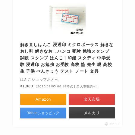
解き直しはんこ 浸透印 ミクロポーラス 解きな
おし判 解きなおしハンコ 受験 勉強スタンプ
試験 スタンプ はんこ | 印鑑 スタディ 中学受
験 浸透印 お勉強 お受験 高校 塾 先生 親 高校
生 子供 べんきょう テスト ノート 文具
はんこショップおとべ
¥1,980
（2025/02/05 06:18時点 | 楽天市場調べ）
Amazon
楽天市場
メルカリ
Yahooショッピング
ポチップ