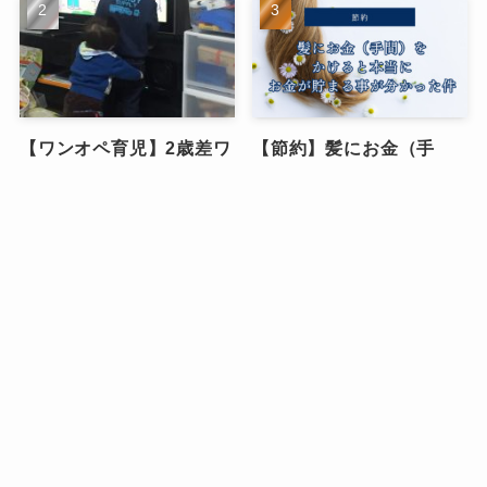
【ワンオペ育児】2歳差ワ
【節約】髪にお金（手
ンオペ育児(専業主婦)の一
間）をかけると本当にお
日のタイムスケジュー
金が貯まる事が分かった
ル、大公開します！！
件
ワンオペ育児
スキンケア・コスメ
【持ち物リスト】子連れ
【私服の制服化】ミニマ
で葬儀に参列する際の持
リスト主婦が5パターンの