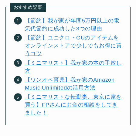
おすすめ記事
【節約】我が家が年間5万円以上の電
気代節約に成功した3つの理由
【節約】ユニクロ・GUのアイテムを
オンラインストアで少しでもお得に買
うコツ
【ミニマリスト】我が家の本の手放し
方
【ワンオペ育児】我が家のAmazon
Music Unlimitedの活用方法
【ミニマリストな転勤妻、東京に家を
買う】FPさんにお金の相談をしてき
ました！