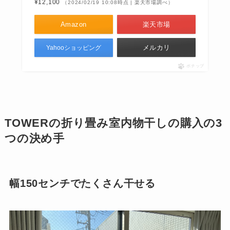
¥12,100
（2024/02/19 10:08時点 | 楽天市場調べ）
Amazon
楽天市場
メルカリ
Yahooショッピング
ポチップ
TOWERの折り畳み室内物干し
の購入の3
つの決め手
幅150センチでたくさん干せる