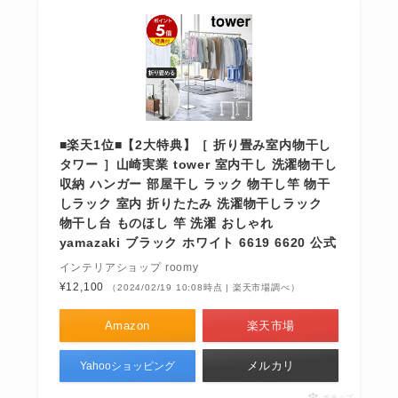
■楽天1位■【2大特典】［ 折り畳み室内物干し
タワー ］山崎実業 tower 室内干し 洗濯物干し
収納 ハンガー 部屋干し ラック 物干し竿 物干
しラック 室内 折りたたみ 洗濯物干しラック
物干し台 ものほし 竿 洗濯 おしゃれ
yamazaki ブラック ホワイト 6619 6620 公式
インテリアショップ roomy
¥12,100
（2024/02/19 10:08時点 | 楽天市場調べ）
Amazon
楽天市場
メルカリ
Yahooショッピング
ポチップ