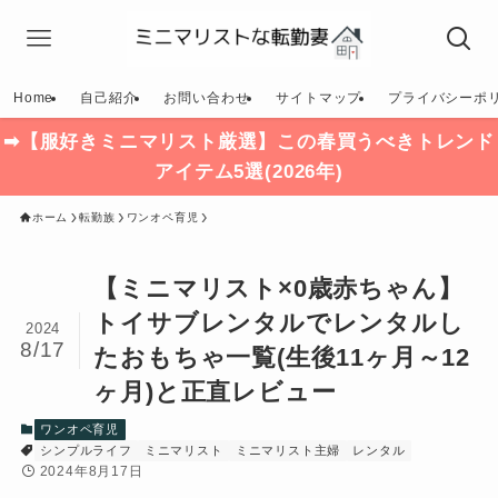
Home
自己紹介
お問い合わせ
サイトマップ
プライバシーポ
➡【服好きミニマリスト厳選】この春買うべきトレンド
アイテム5選(2026年)
ホーム
転勤族
ワンオペ育児
【ミニマリスト×0歳赤ちゃん】
トイサブレンタルでレンタルし
2024
8/17
たおもちゃ一覧(生後11ヶ月～12
ヶ月)と正直レビュー
ワンオペ育児
シンプルライフ
ミニマリスト
ミニマリスト主婦
レンタル
2024年8月17日