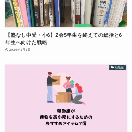
【塾なし中受・小6】Z会5年生を終えての総括と6
年生へ向けた戦略
2026年3月3日
転勤族