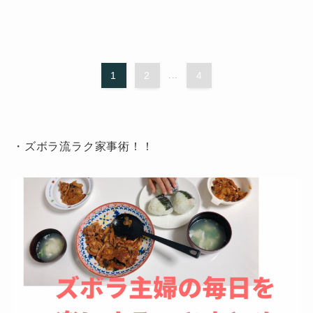
1
2
...
4
・ズボラ流ラク家事術！！