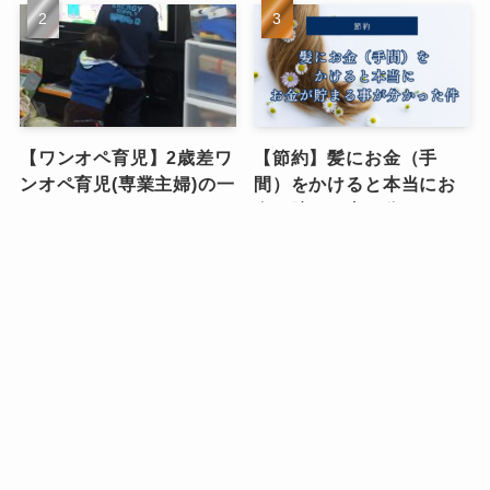
【ワンオペ育児】2歳差ワ
【節約】髪にお金（手
ンオペ育児(専業主婦)の一
間）をかけると本当にお
日のタイムスケジュー
金が貯まる事が分かった
ル、大公開します！！
件
ワンオペ育児
スキンケア・コスメ
【持ち物リスト】子連れ
【私服の制服化】ミニマ
で葬儀に参列する際の持
リスト主婦が5パターンの