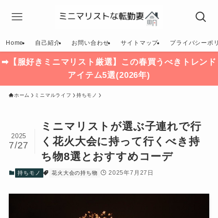
Home
自己紹介
お問い合わせ
サイトマップ
プライバシーポ
➡【服好きミニマリスト厳選】この春買うべきトレンド
アイテム5選(2026年)
ホーム
ミニマルライフ
持ちモノ
ミニマリストが選ぶ子連れで行
2025
く花火大会に持って行くべき持
7/27
ち物8選とおすすめコーデ
2025年7月27日
持ちモノ
花火大会の持ち物