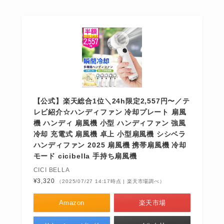
【公式】楽天総合1位＼24h限定2,557円〜／テ
レビ紹介☆ハンディファン 冷却プレート 扇風
機 ハンディ 扇風機 小型 ハンディファン 強風
冷却 充電式 扇風機 卓上 小型扇風機 シシベラ
ハンディファン 2025 扇風機 携帯扇風機 冷却
モード cicibella 手持ち扇風機
CICI BELLA
¥3,320
（2025/07/27 14:17時点 | 楽天市場調べ）
Amazon
楽天市場