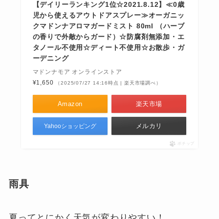
【デイリーランキング1位☆2021.8.12】≪0歳
児から使えるアウトドアスプレー≫オーガニッ
クマドンナアロマガードミスト 80ml （ハーブ
の香りで外敵からガード）☆防腐剤無添加・エ
タノール不使用☆ディート不使用☆お散歩・ガ
ーデニング
マドンナモア オンラインストア
¥1,650
（2025/07/27 14:16時点 | 楽天市場調べ）
Amazon
楽天市場
メルカリ
Yahooショッピング
ポチップ
雨具
夏ってとにかく天気が変わりやすい！