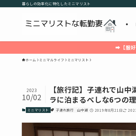
暮らしの効率化に特化したミニマリスト
➡【服好
ホーム
ミニマルライフ
ミニマリスト
【旅行記】子連れで山中
2023
10/02
ラに泊まるべしな6つの
ミニマリスト
子連れ旅行
山中湖
2019年8月21日
20