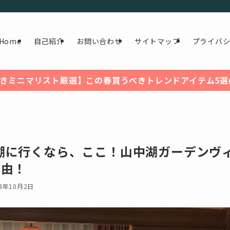
Home
自己紹介
お問い合わせ
サイトマップ
プライバ
きミニマリスト厳選】この春買うべきトレンドアイテム5選(2
湖に行くなら、ここ！山中湖ガーデンヴ
理由！
23年10月2日