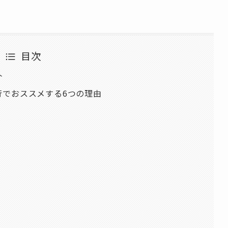
目次
介
行でおススメする6つの理由