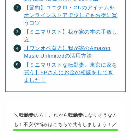
【節約】ユニクロ・GUのアイテムを
オンラインストアで少しでもお得に買
うコツ
【ミニマリスト】我が家の本の手放し
方
【ワンオペ育児】我が家のAmazon
Music Unlimitedの活用方法
【ミニマリストな転勤妻、東京に家を
買う】FPさんにお金の相談をしてき
ました！
＼
転勤妻
の方！これから
転勤妻
になりそうな方
／
も！不安や悩みはこちらで共有しましょう！