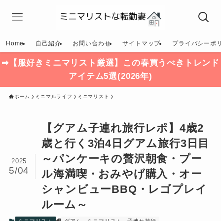
Home
自己紹介
お問い合わせ
サイトマップ
プライバシーポ
➡【服好きミニマリスト厳選】この春買うべきトレンド
アイテム5選(2026年)
ホーム
ミニマルライフ
ミニマリスト
【グアム子連れ旅行レポ】4歳2
歳と行く3泊4日グアム旅行3日目
～パンケーキの贅沢朝食・プー
2025
5/04
ル海満喫・おみやげ購入・オー
シャンビューBBQ・レゴプレイ
ルーム～