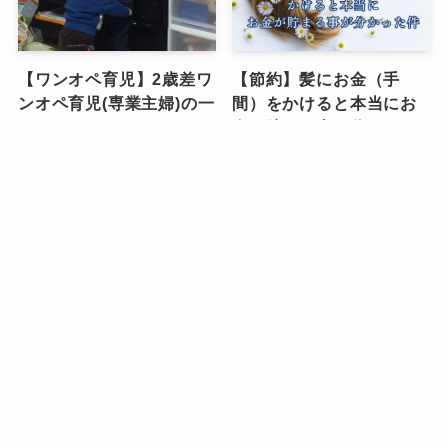
【ワンオペ育児】2歳差ワ
【節約】髪にお金（手
ンオペ育児(専業主婦)の一
間）をかけると本当にお
日のタイムスケジュー
金が貯まる事が分かった
ル、大公開します！！
件
ワンオペ育児
スキンケア・コスメ
【持ち物リスト】子連れ
【私服の制服化】ミニマ
で葬儀に参列する際の持
リスト主婦が5パターンの
ち物（子どもの服装画像
コーデを着回す理由を全
あり）
部話します