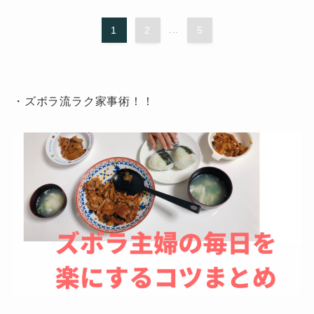
1
2
...
5
・ズボラ流ラク家事術！！