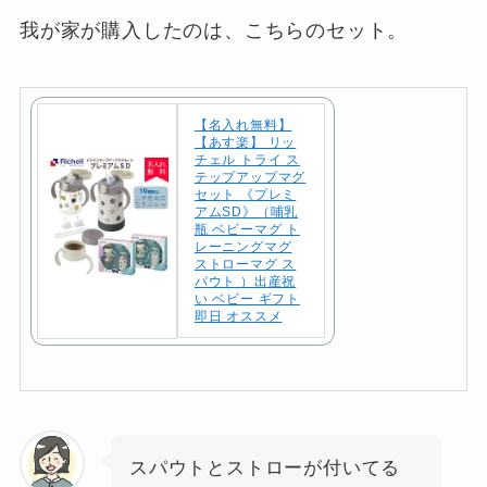
我が家が購入したのは、こちらのセット。
【名入れ無料】
【あす楽】 リッ
チェル トライ ス
テップアップマグ
セット 《プレミ
アムSD》（哺乳
瓶 ベビーマグ ト
レーニングマグ
ストローマグ ス
パウト ）出産祝
い ベビー ギフト
即日 オススメ
スパウトとストローが付いてる