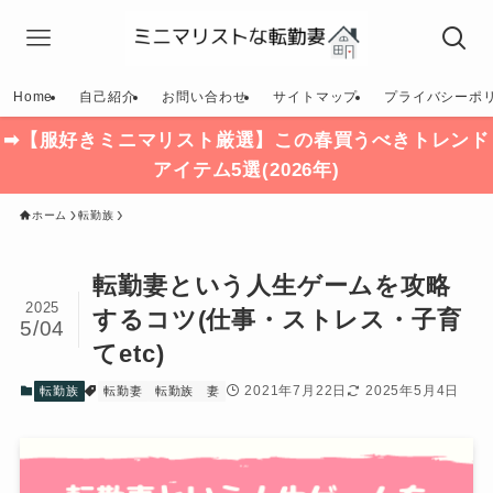
Home
自己紹介
お問い合わせ
サイトマップ
プライバシーポ
➡【服好きミニマリスト厳選】この春買うべきトレンド
アイテム5選(2026年)
ホーム
転勤族
転勤妻という人生ゲームを攻略
2025
するコツ(仕事・ストレス・子育
5/04
てetc)
2021年7月22日
2025年5月4日
転勤族
転勤妻
転勤族 妻